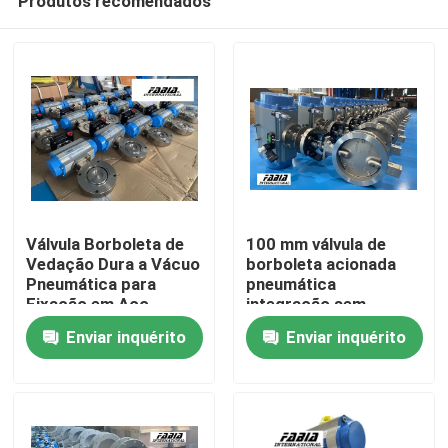
Produtos recomendados
Válvula Borboleta de
100 mm válvula de
Vedação Dura a Vácuo
borboleta acionada
Pneumática para
pneumática
Fixação em Aço
integração sem
Para casa
Inoxidável
costura resistência à
Enviar inquérito
Enviar inquérito
corrosão
Produtos
Vídeos