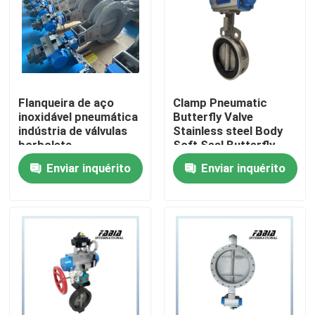
Sobre nós
Visita à fábrica
Flanqueira de aço
Clamp Pneumatic
inoxidável pneumática
Butterfly Valve
Controle de qualidade
indústria de válvulas
Stainless steel Body
borboleta
Soft Seal Butterfly
especificações
Valve
Enviar inquérito
Enviar inquérito
completas navio
Contacte-nos
Solicite um orçamento
Válvula de bola pneumática
Válvula de borboleta pneumática