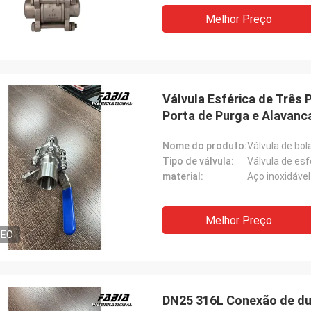
Melhor Preço
Válvula Esférica de Três
Porta de Purga e Alavanc
Nome do produto:
Válvula de bol
Tipo de válvula:
Válvula de esf
material:
Aço inoxidável
Melhor Preço
DEO
DN25 316L Conexão de dua