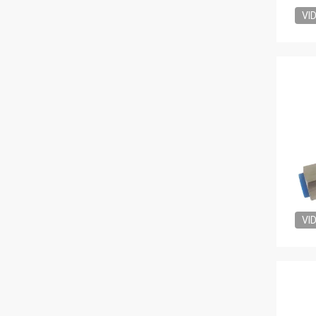
VI
VI