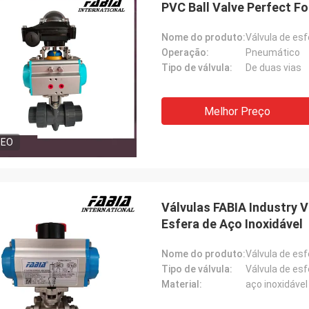
Nome do produto:
Válvula de es
Operação:
Pneumático
Tipo de válvula:
De duas vias
Melhor Preço
DEO
Válvulas FABIA Industry V
Esfera de Aço Inoxidável
Nome do produto:
Válvula de esf
Tipo de válvula:
Válvula de esf
Material:
aço inoxidável