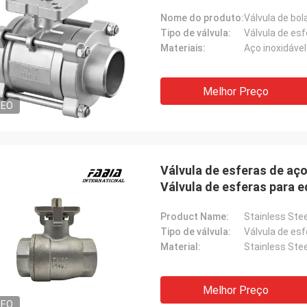
Nome do produto:
Válvula de bol
Tipo de válvula:
Válvula de esf
Materiais:
Aço inoxidável
Melhor Preço
DEO
Válvula de esferas de aço
Válvula de esferas para 
Product Name:
Stainless Stee
Tipo de válvula:
Válvula de esf
Material:
Stainless Stee
Melhor Preço
DEO