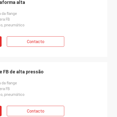
taforma alta
a da flange
era FB
ico, pneumático
Contacto
e FB de alta pressão
a da flange
era FB
ico, pneumático
Contacto