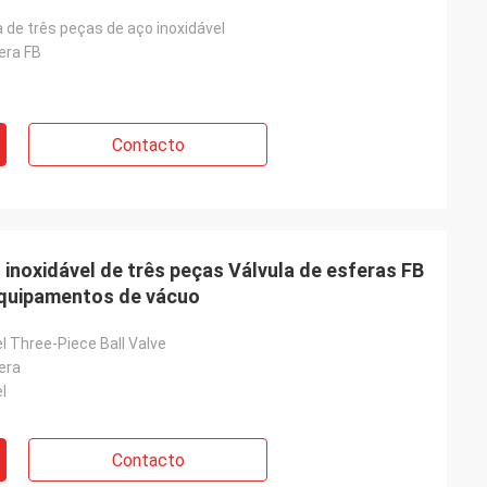
a de três peças de aço inoxidável
era FB
Contacto
 inoxidável de três peças Válvula de esferas FB
equipamentos de vácuo
l Three-Piece Ball Valve
era
l
Contacto