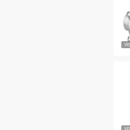
VI
VI