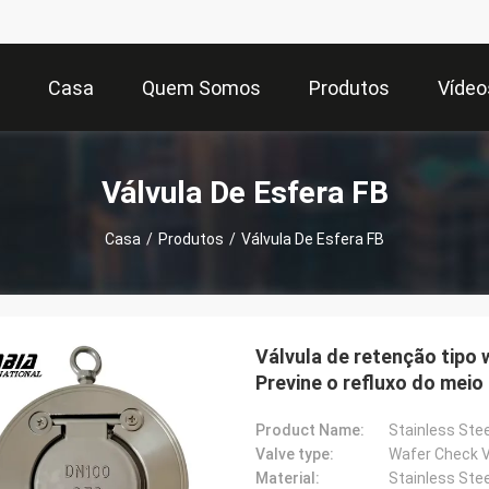
Casa
Quem Somos
Produtos
Vídeo
Válvula De Esfera FB
Casa
/
Produtos
/
Válvula De Esfera FB
Válvula de retenção tipo 
Previne o refluxo do meio
Product Name:
Stainless Ste
Valve type:
Wafer Check V
Material:
Stainless Stee