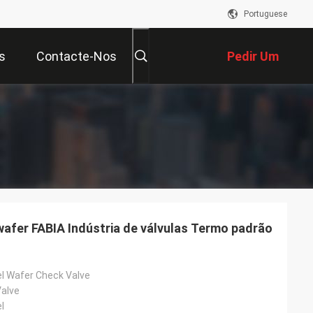
Portuguese
s
Contacte-Nos
Pedir Um
Orçamento
wafer FABIA Indústria de válvulas Termo padrão
el Wafer Check Valve
alve
l