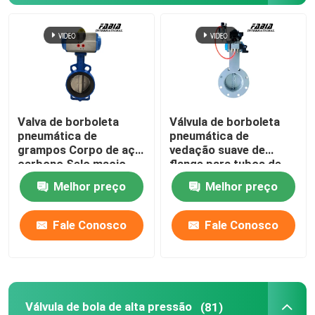
Valva de borboleta
Válvula de borboleta
pneumática de
pneumática de
grampos Corpo de aço
vedação suave de
carbono Selo macio
flange para tubos de
Valva de borboleta
abastecimento de água
Melhor preço
Melhor preço
e drenagem
Para casa
Fale Conosco
Fale Conosco
Produtos
Válvula de bola de alta pressão
(81)
Vídeos