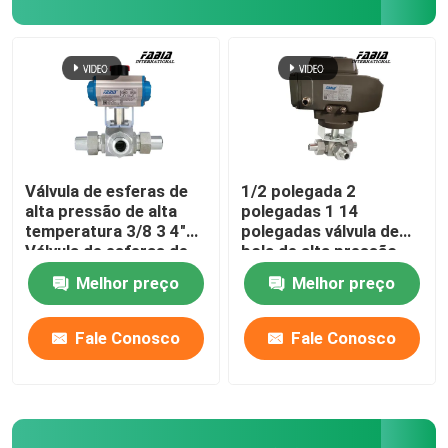
Sobre nós
Visita à fábrica
Controle de qualidade
Válvula de esferas de
1/2 polegada 2
alta pressão de alta
polegadas 1 14
temperatura 3/8 3 4"
polegadas válvula de
Contacte-nos
Válvula de esferas de
bola de alta pressão
soldadura de traseira
Tee Butt Soldadura
Melhor preço
Melhor preço
Solicite um orçamento
Fale Conosco
Fale Conosco
Válvula de bola pneumática
Válvula de borboleta pneumática