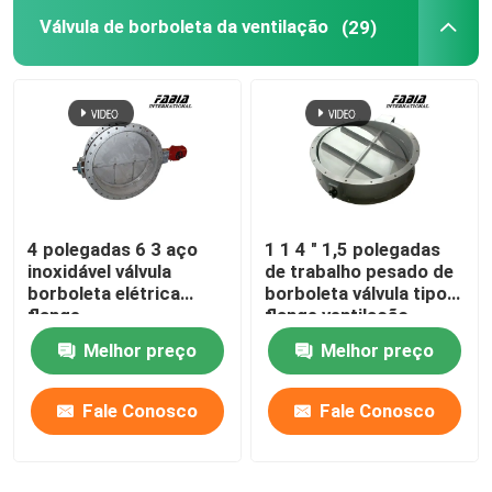
Válvula de borboleta da ventilação
(29)
Válvula pneumática de alta temperatura
Válvula de globo de alta temperatura
Válvula de esfera de vácuo
4 polegadas 6 3 aço
1 1 4 " 1,5 polegadas
Válvulas para fins especiais
inoxidável válvula
de trabalho pesado de
borboleta elétrica
borboleta válvula tipo
flange
flange ventilação
Válvula de três vias
Melhor preço
Melhor preço
Válvula RTO
Fale Conosco
Fale Conosco
Atuador pneumático