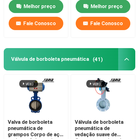
ação
Melhor preço
Melhor preço
Sobre nós
Fale Conosco
Fale Conosco
Visita à fábrica
Controle de qualidade
Válvula de borboleta pneumática
(41)
Contacte-nos
Solicite um orçamento
Válvula de bola pneumática
Valva de borboleta
Válvula de borboleta
pneumática de
pneumática de
grampos Corpo de aço
vedação suave de
Válvula de borboleta pneumática