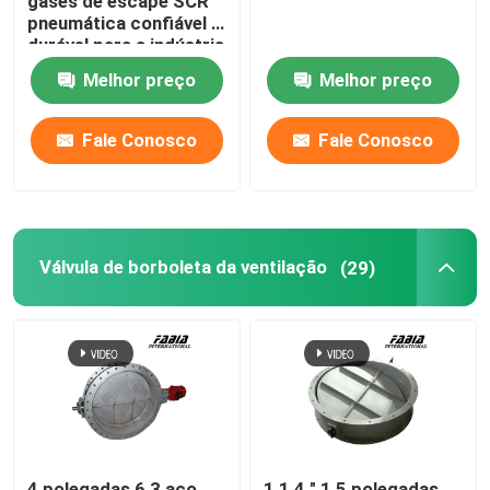
gases de escape SCR
pneumática confiável e
durável para a indústria
marítima
Melhor preço
Melhor preço
Fale Conosco
Fale Conosco
Válvula de borboleta da ventilação
(29)
4 polegadas 6 3 aço
1 1 4 " 1,5 polegadas