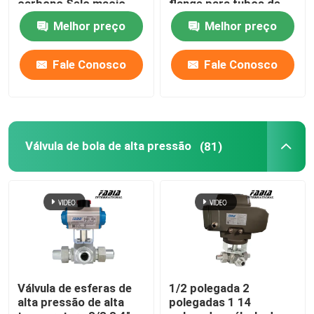
carbono Selo macio
flange para tubos de
Valva de borboleta
abastecimento de água
Melhor preço
Melhor preço
e drenagem
Válvula de bola de alta pressão
Fale Conosco
Fale Conosco
Válvula de borboleta marinha
Válvula de borboleta da ventilação
Válvula de bola de alta pressão
(81)
Válvula mais úmida
Válvula de esfera FB
Válvula de esfera de alta temperatura
Válvula de esferas de
1/2 polegada 2
alta pressão de alta
polegadas 1 14
Válvula de borboleta industrial