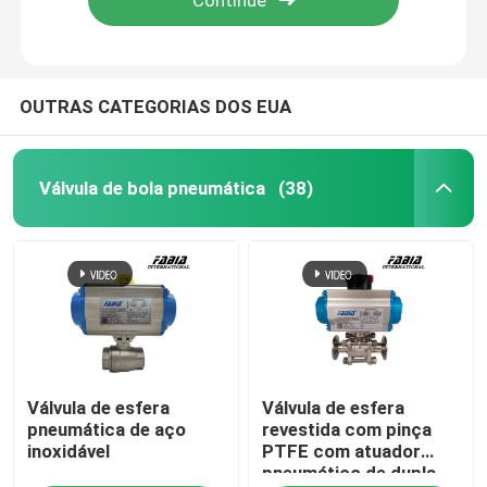
OUTRAS CATEGORIAS DOS EUA
Válvula de bola pneumática
(38)
Para casa
Válvula de esfera
Válvula de esfera
Produtos
pneumática de aço
revestida com pinça
inoxidável
PTFE com atuador
pneumático de dupla
Vídeos