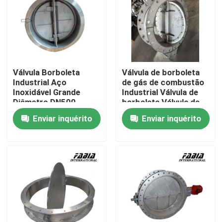
Sobre nós
Visita à fábrica
Válvula Borboleta
Válvula de borboleta
Industrial Aço
de gás de combustão
Controle de qualidade
Inoxidável Grande
Industrial Válvula de
Diâmetro DN500
borboleta Válvula de
Válvulas de Ventilação
ar
Enviar inquérito
Enviar inquérito
Contacte-nos
Solicite um orçamento
Válvula de bola pneumática
Válvula de borboleta pneumática