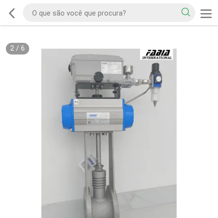
2
/
6