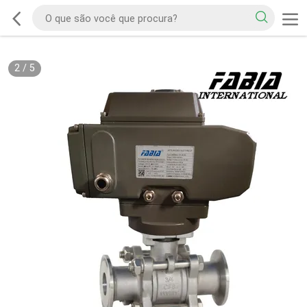
2
/
5