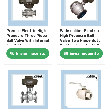
Sobre nós
Visita à fábrica
Precise Electric High
Wide caliber Electric
Pressure Three Piece
High Pressure Ball
Ball Valve With Internal
Valve Two Piece Butt
Controle de qualidade
Teeth Convenient
Welding Industry Ball
Valve
Enviar inquérito
Enviar inquérito
Contacte-nos
Solicite um orçamento
Válvula de bola pneumática
Válvula de borboleta pneumática