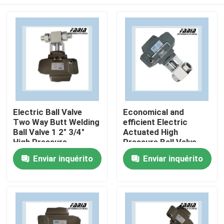
Electric Ball Valve
Economical and
Two Way Butt Welding
efficient Electric
Ball Valve 1 2" 3/4"
Actuated High
High Pressure
Pressure Ball Valve
Two Way
Para casa
Enviar inquérito
Enviar inquérito
Produtos
Vídeos