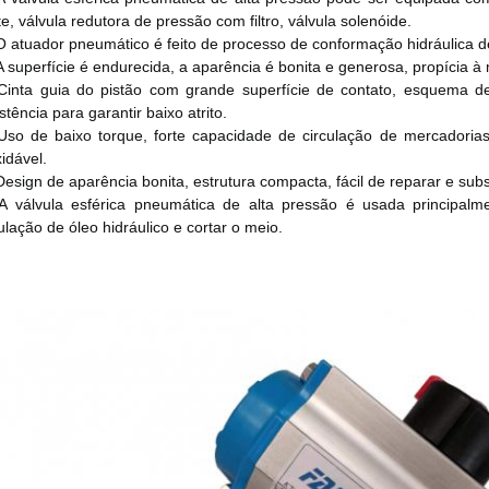
ite, válvula redutora de pressão com filtro, válvula solenóide.
O atuador pneumático é feito de processo de conformação hidráulica de 
A superfície é endurecida, a aparência é bonita e generosa, propícia 
Cinta guia do pistão com grande superfície de contato, esquema de 
stência para garantir baixo atrito.
Uso de baixo torque, forte capacidade de circulação de mercadorias,
xidável.
Design de aparência bonita, estrutura compacta, fácil de reparar e subst
A válvula esférica pneumática de alta pressão é usada principalme
ulação de óleo hidráulico e cortar o meio.