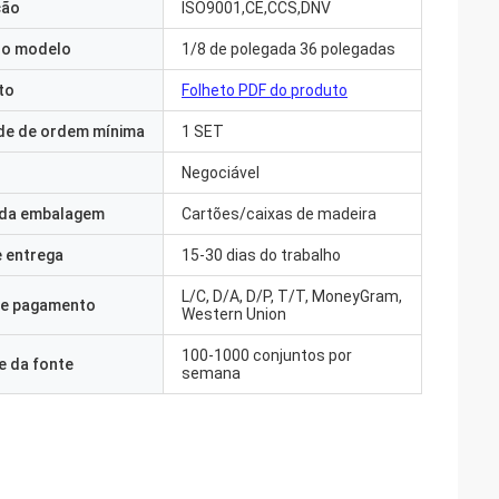
ção
ISO9001,CE,CCS,DNV
o modelo
1/8 de polegada 36 polegadas
to
Folheto PDF do produto
de de ordem mínima
1 SET
Negociável
 da embalagem
Cartões/caixas de madeira
 entrega
15-30 dias do trabalho
L/C, D/A, D/P, T/T, MoneyGram,
e pagamento
Western Union
100-1000 conjuntos por
e da fonte
semana