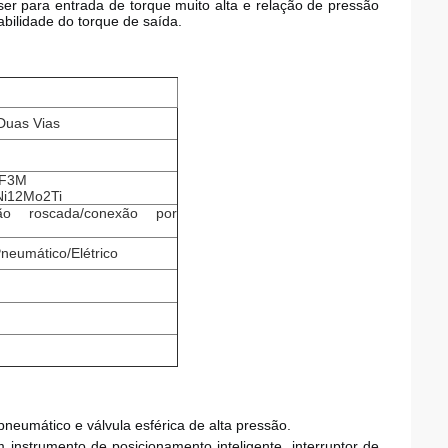
 ser para entrada de torque muito alta e relação de pressão 
tabilidade do torque de saída.
 Duas Vias
CF3M
Ni12Mo2Ti
xão roscada/conexão por
eumático/Elétrico
；
neumático e válvula esférica de alta pressão.
instrumento de posicionamento inteligente, interruptor de 