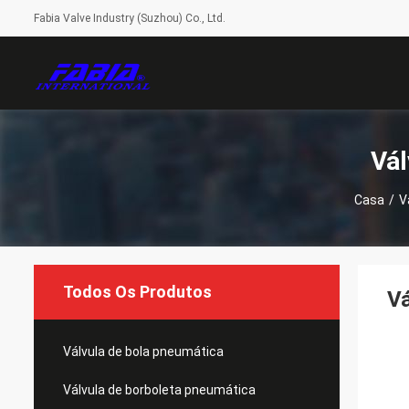
Fabia Valve Industry (Suzhou) Co., Ltd.
Vál
Casa
/
V
Todos Os Produtos
Vá
Válvula de bola pneumática
Válvula de borboleta pneumática