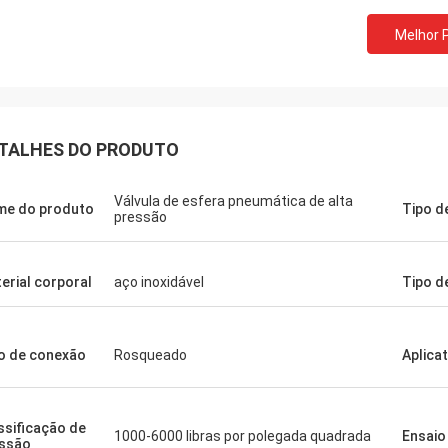
Melhor 
TALHES DO PRODUTO
Válvula de esfera pneumática de alta
e do produto
Tipo d
pressão
erial corporal
aço inoxidável
Tipo d
o de conexão
Rosqueado
Aplicat
ssificação de
1000-6000 libras por polegada quadrada
Ensaio
ssão