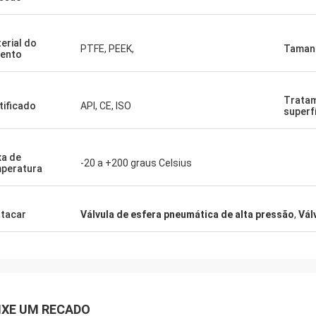
erial do
PTFE, PEEK,
Taman
ento
Trata
tificado
API, CE, ISO
superf
xa de
-20 a +200 graus Celsius
peratura
tacar
Válvula de esfera pneumática de alta pressão
,
Vál
IXE UM RECADO