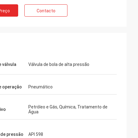
Preço
Contacto
e válvula
Válvula de bola de alta pressão
e operação
Pneumático
Petróleo e Gás, Química, Tratamento de
ivo
Água
 de pressão
API 598