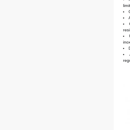
lim
resi
ino
reg