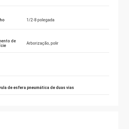
ho
1/2-8 polegada
mento de
Arborização, polir
ície
vula de esfera pneumática de duas vias