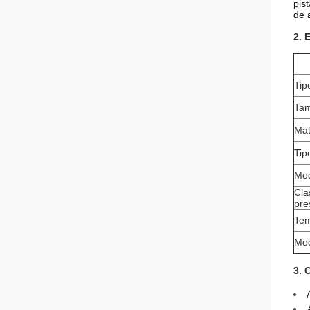
pis
de 
2. 
Tip
Ta
Mat
Tip
Mod
Cl
pre
Tem
Mod
3. 