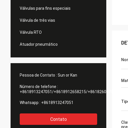
Válvulas para fins especiais
Válvula de três vias
Válvula RTO
DE
Atuador pneumático
Nom
Pessoa de Contato :
Sun or Kan
Mat
Número de telefone :
+8618913247051/+8618912658215/+8618260178084
Tip
Whatsapp :
+8618913247051
Contato
Cla
pre