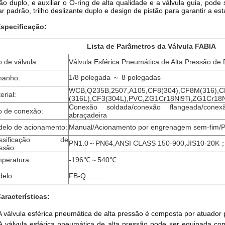
tão duplo, e auxiliar o O-ring de alta qualidade e a válvula guia, pode
ar padrão, trilho deslizante duplo e design de pistão para garantir a es
Especificação:
Lista de Parâmetros da Válvula FABIA
o de válvula:
Válvula Esférica Pneumática de Alta Pressão de
1/8 polegada ～ 8 polegadas
manho:
WCB,Q235B,2507,A105,CF8(304),CF8M(316),
erial:
(316L),CF3(304L),PVC,ZG1Cr18Ni9Ti,ZG1Cr18
Conexão soldada/conexão flangeada/cone
o de conexão:
abraçadeira
elo de acionamento:
Manual/Acionamento por engrenagem sem-fim/Pn
assificação de
PN1.0～PN64,ANSI CLASS 150-900,JIS10-20K
ssão:
peratura:
-196℃～540℃
elo:
FB-Q..........
Características:
A válvula esférica pneumática de alta pressão é composta por atuador p
A válvula esférica pneumática de alta pressão pode ser equipada com 