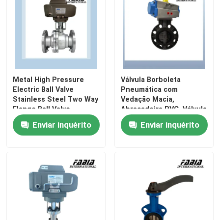
Metal High Pressure
Válvula Borboleta
Electric Ball Valve
Pneumática com
Stainless Steel Two Way
Vedação Macia,
Flange Ball Valve
Abraçadeira PVC, Válvula
Leve e Econômica
Enviar inquérito
Enviar inquérito
Para casa
Produtos
Vídeos